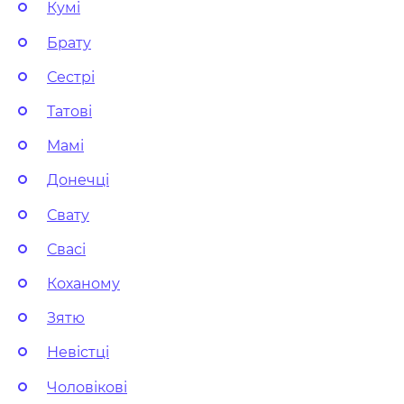
Кумі
Брату
Сестрі
Татові
Мамі
Донечці
Свату
Свасі
Коханому
Зятю
Невістці
Чоловікові