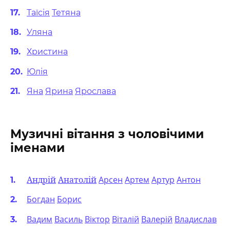
Таїсія
Тетяна
Уляна
Христина
Юлія
Яна
Ярина
Ярослава
Музичні вітання з чоловічими
іменами
Андрій
Анатолій
Арсен
Артем
Артур
Антон
Богдан
Борис
Вадим
Василь
Віктор
Віталій
Валерій
Владислав