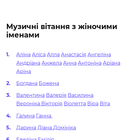
Музичні вітання з жіночими
іменами
Аліна
Аліса
Алла
Анастасія
Ангеліна
Андріана
Анжела
Анна
Антоніна
Аріана
Аріна
Богдана
Божена
Валентина
Валерія
Василина
Вероніка
Вікторія
Віолетта
Віра
Віта
Галина
Ганна
Дарина
Діана
Домініка
Евеліна
Емілія