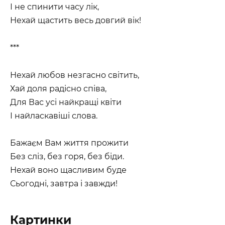
І не спинити часу лік,
Нехай щастить весь довгий вік!
***
Нехай любов незгасно світить,
Хай доля радісно співа,
Для Вас усі найкращі квіти
І найласкавіші слова.
Бажаєм Вам життя прожити
Без сліз, без горя, без біди.
Нехай воно щасливим буде
Сьогодні, завтра і завжди!
Картинки