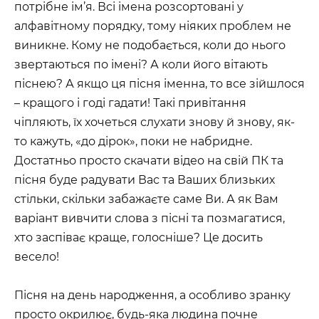
потрібне ім’я. Всі імена розсортовані у
алфавітному порядку, тому ніяких проблем не
виникне. Кому не подобається, коли до нього
звертаються по імені? А коли його вітають
піснею? А якщо ця пісня іменна, то все зійшлося
– кращого і годі гадати! Такі привітання
чіпляють, їх хочеться слухати знову й знову, як-
то кажуть, «до дірок», поки не набридне.
Достатньо просто скачати відео на свій ПК та
пісня буде радувати Вас та Ваших близьких
стільки, скільки забажаєте саме Ви. А як Вам
варіант вивчити слова з пісні та позмагатися,
хто заспіває краще, голосніше? Це досить
весело!
Пісня на день народження, а особливо зранку
просто окрилює, будь-яка людина почне