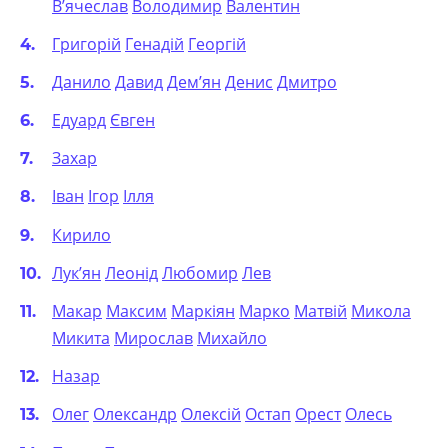
В’ячеслав
Володимир
Валентин
Григорій
Генадій
Георгій
Данило
Давид
Дем’ян
Денис
Дмитро
Едуард
Євген
Захар
Іван
Ігор
Ілля
Кирило
Лук’ян
Леонід
Любомир
Лев
Макар
Максим
Маркіян
Марко
Матвій
Микола
Микита
Мирослав
Михайло
Назар
Олег
Олександр
Олексій
Остап
Орест
Олесь