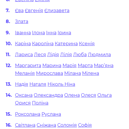
Єва
Євгенія
Єлизавета
Злата
Іванна
Ілона
Інна
Ірина
Каріна
Кароліна
Катерина
Ксенія
Лариса
Леся
Лідія
Лілія
Люба
Людмила
Маргарита
Марина
Марія
Марта
Мар’яна
Меланія
Мирослава
Мілана
Мілена
Надія
Наталя
Ніколь
Ніна
Оксана
Олександра
Олена
Олеся
Ольга
Орися
Поліна
Роксолана
Руслана
Світлана
Сніжана
Соломія
Софія