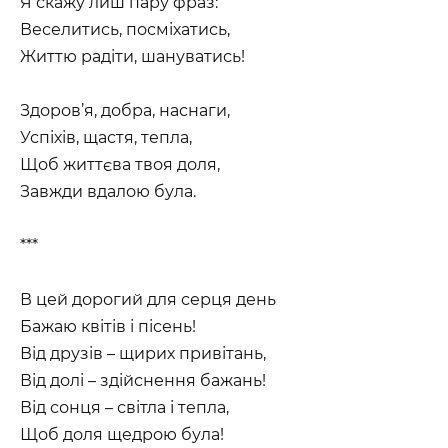
Я скажу лиш пару фраз:
Веселитись, посміхатись,
Життю радіти, шануватись!
Здоров’я, добра, наснаги,
Успіхів, щастя, тепла,
Щоб життєва твоя доля,
Завжди вдалою була.
***
В цей дорогий для серця день
Бажаю квітів і пісень!
Від друзів – щирих привітань,
Від долі – здійснення бажань!
Від сонця – світла і тепла,
Щоб доля щедрою була!