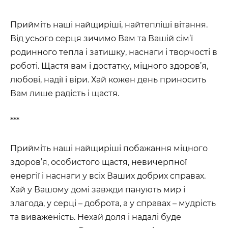
Прийміть наші найщиріші, найтепліші вітання.
Від усього серця зичимо Вам та Вашій сім’ї
родинного тепла і затишку, наснаги і творчості в
роботі. Щастя вам і достатку, міцного здоров’я,
любові, надії і віри. Хай кожен день приносить
Вам лише радість і щастя.
***
Прийміть наші найщиріші побажання міцного
здоров’я, особистого щастя, невичерпної
енергії і наснаги у всіх Ваших добрих справах.
Хай у Вашому домі завжди панують мир і
злагода, у серці – доброта, а у справах – мудрість
та виваженість. Нехай доля і надалі буде