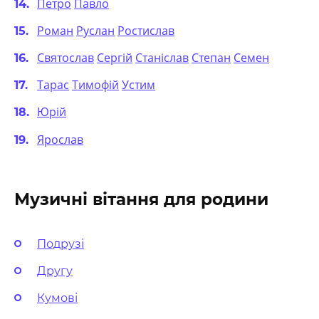
Петро
Павло
Роман
Руслан
Ростислав
Святослав
Сергій
Станіслав
Степан
Семен
Тарас
Тимофій
Устим
Юрій
Ярослав
Музичні вітання для родини
Подрузі
Другу
Кумові