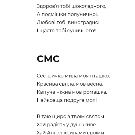
Здоров’я тобі шоколадного,
А посмішки полуничної,
Любові тобі виноградної,
І щастя тобі суничного!!!
СМС
Сестричко мила моя пташко,
Красива світла, мов весна,
Квітуча ніжна мов ромашка,
Найкраща подруга моя!
Вітаю щиро з твоїм святом
Хай радість у душі живе
Хай Ангел крилами своїми