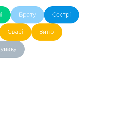
і
Брату
Сестрі
Свасі
Зятю
уваку