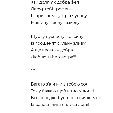
Хай доля, як добра фея
Дарує тобі трофеї –
Із принцом зустріч чудову
Машину і віллу казкову!
Шубку пухнасту, красиву,
Із грошенят сильну зливу,
А ще веселку добра
Люблю тебе, сестра!!!
***
Багато з’їли ми з тобою солі,
Тому бажаю щоб в твоїм житті
Все солодко було, сестричко моя,
Із радості лиш лилися дощі!