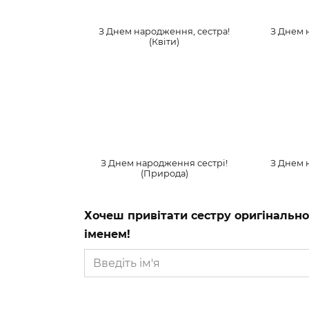
З Днем народження, сестра!
З Днем 
(Квіти)
З Днем народження сестрі!
З Днем 
(Природа)
Хочеш привітати сестру оригінально
іменем!