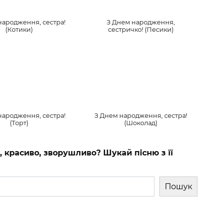
народження, сестра!
З Днем народження,
(Котики)
сестричко! (Песики)
народження, сестра!
З Днем народження, сестра!
(Торт)
(Шоколад)
, красиво, зворушливо? Шукай пісню з її
Пошук