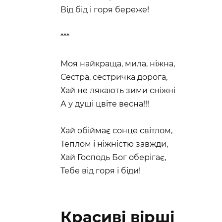
Від бід і горя береже!
***
Моя найкраща, мила, ніжна,
Сестра, сестричка дорога,
Хай не лякають зими сніжні
А у душі цвіте весна!!!
Хай обіймає сонце світлом,
Теплом і ніжністю завжди,
Хай Господь Бог оберігає,
Тебе від горя і біди!
Красиві вірші