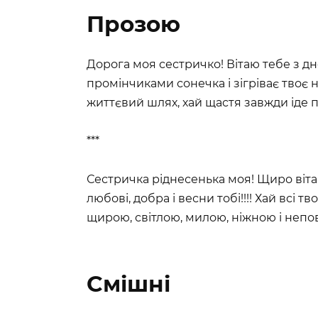
Прозою
Дорога моя сестричко! Вітаю тебе з д
промінчиками сонечка і зігріває твоє 
життєвий шлях, хай щастя завжди іде п
***
Сестричка ріднесенька моя! Щиро вітаю
любові, добра і весни тобі!!!! Хай всі 
щирою, світлою, милою, ніжною і непо
Смішні