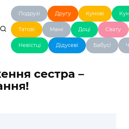
Подрузі
Другу
Кумові
Кум
Татові
Мамі
Доці
Свату
Невістці
Дідусеві
Бабусі
Ч
ення сестра –
ання!