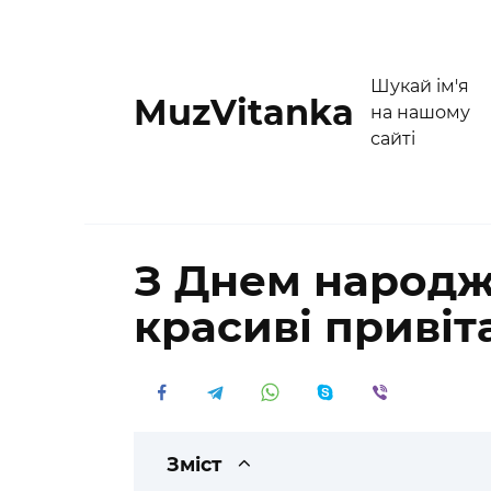
Перейти
до
вмісту
Шукай ім'я
MuzVitanka
на нашому
сайті
З Днем народж
красиві привіт
Зміст