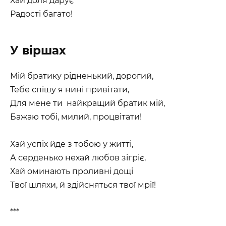
Хай доля дарує
Радості багато!
У віршах
Мій братику рідненький, дорогий,
Тебе спішу я нині привітати,
Для мене ти найкращий братик мій,
Бажаю тобі, милий, процвітати!
Хай успіх йде з тобою у житті,
А серденько нехай любов зігріє,
Хай оминають проливні дощі
Твої шляхи, й здійсняться твої мрії!
***