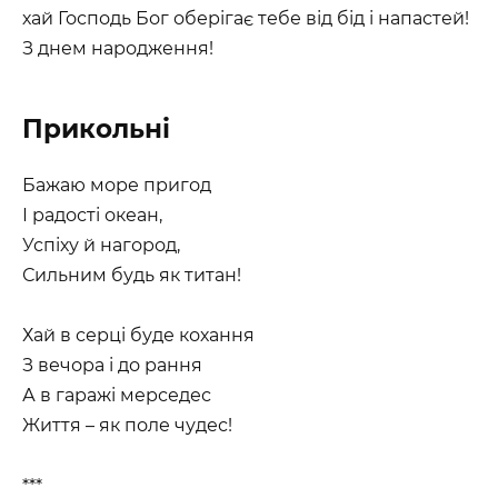
хай Господь Бог оберігає тебе від бід і напастей!
З днем народження!
Прикольні
Бажаю море пригод
І радості океан,
Успіху й нагород,
Сильним будь як титан!
Хай в серці буде кохання
З вечора і до рання
А в гаражі мерседес
Життя – як поле чудес!
***