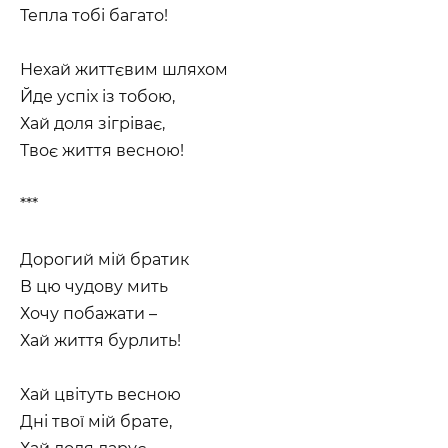
Тепла тобі багато!
Нехай життєвим шляхом
Йде успіх із тобою,
Хай доля зігріває,
Твоє життя весною!
***
Дорогий мій братик
В цю чудову мить
Хочу побажати –
Хай життя бурлить!
Хай цвітуть весною
Дні твої мій брате,