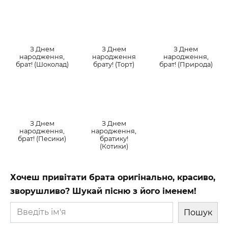
З Днем
З Днем
З Днем
народження,
народження
народження,
брат! (Шоколад)
брату! (Торт)
брат! (Природа)
З Днем
З Днем
народження,
народження,
брат! (Песики)
братику!
(Котики)
Хочеш привітати брата оригінально, красиво,
зворушливо? Шукай пісню з його іменем!
Пошук