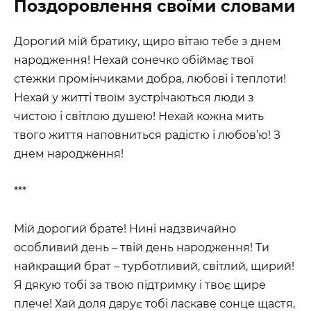
Поздоровлення своїми словами
Дорогий мій братику, щиро вітаю тебе з днем
народження! Нехай сонечко обіймає твої
стежки промінчиками добра, любові і теплоти!
Нехай у житті твоїм зустрічаються люди з
чистою і світлою душею! Нехай кожна мить
твого життя наповниться радістю і любов’ю! З
днем народження!
***
Мій дорогий брате! Нині надзвичайно
особливий день – твій день народження! Ти
найкращий брат – турботливий, світлий, щирий!
Я дякую тобі за твою підтримку і твоє щире
плече! Хай доля дарує тобі ласкаве сонце щастя,