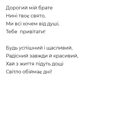
Дорогий мій брате
Нині твоє свято,
Ми всі хочем від душі,
Тебе привітати!
Будь успішний і щасливий,
Радісний завжди й красивий,
Хай з життя підуть дощі
Світло обіймає дні!