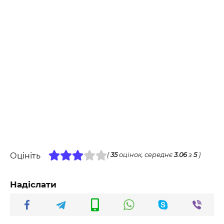
Оцініть
(
35
оцінок, середнє
3.06
з
5
)
Надіслати