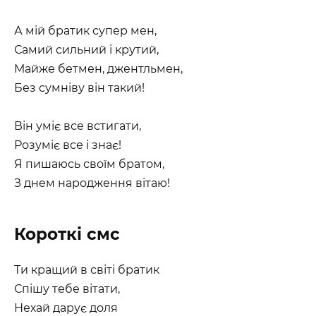
А мій братик супер мен,
Самий сильний і крутий,
Майже бетмен, джентльмен,
Без сумніву він такий!
Він уміє все встигати,
Розуміє все і знає!
Я пишаюсь своїм братом,
З днем народження вітаю!
Короткі смс
Ти кращий в світі братик
Спішу тебе вітати,
Нехай дарує доля